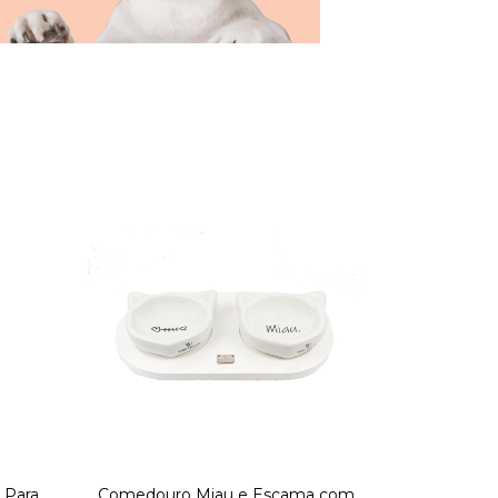
 Para
Comedouro Miau e Escama com