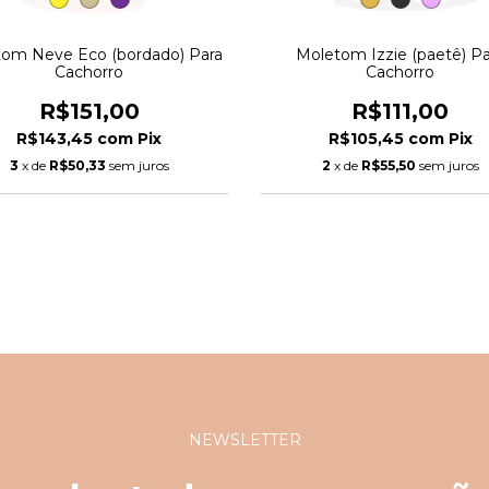
om Neve Eco (bordado) Para
Moletom Izzie (paetê) Pa
Cachorro
Cachorro
R$151,00
R$111,00
R$143,45
com
Pix
R$105,45
com
Pix
3
x de
R$50,33
sem juros
2
x de
R$55,50
sem juros
NEWSLETTER