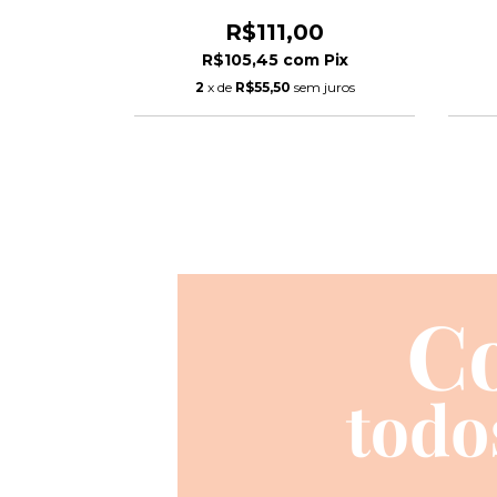
0
R$111,00
m
Pix
R$105,45
com
Pix
2
x de
R$55,50
sem juros