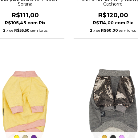
Sorana
Cachorro
R$111,00
R$120,00
R$105,45
com
Pix
R$114,00
com
Pix
2
x de
R$55,50
sem juros
2
x de
R$60,00
sem juros