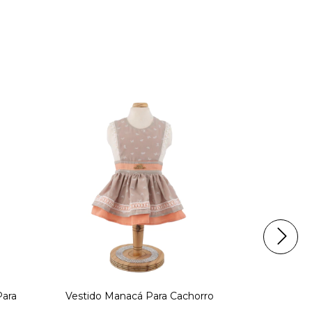
Para
Vestido Manacá Para Cachorro
Vestido p