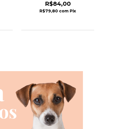
R$84,00
R$79,80
com
Pix
R$1
2
x de