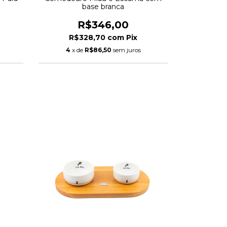
base branca
R$346,00
R$328,70
com
Pix
4
x de
R$86,50
sem juros