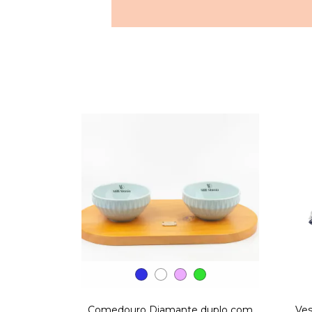
Comedouro Diamante duplo com
Ves